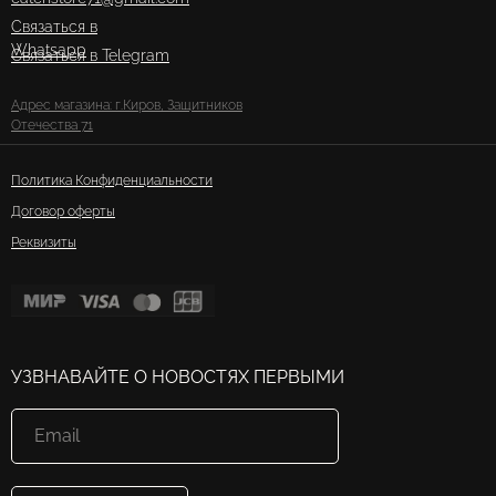
Связаться в
Whatsapp
Связаться в Telegram
Адрес магазина: г.Киров, Защитников
Отечества 71
Политика Конфиденциальности
Договор оферты
Реквизиты
УЗВНАВАЙТЕ О НОВОСТЯХ ПЕРВЫМИ