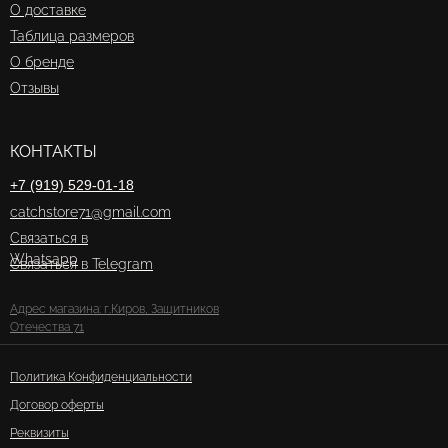
О доставке
Таблица размеров
О бренде
Отзывы
КОНТАКТЫ
+7 (919) 529-01-18
catchstore71@gmail.com
Связаться в
Whatsapp
Связаться в Telegram
Адрес магазина: г.Киров, Защитников
Отечества 71
Политика Конфиденциальности
Договор оферты
Реквизиты