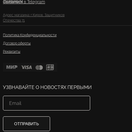
Whatsapp
Связаться в Telegram
Адрес магазина: г.Киров, Защитников
Отечества 71
Политика Конфиденциальности
Договор оферты
Реквизиты
УЗВНАВАЙТЕ О НОВОСТЯХ ПЕРВЫМИ
ОТПРАВИТЬ